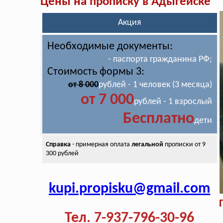
Цены на прописку в Адыгейске
Акция
Необходимые документы:
- паспорта гражданина РФ;
Стоимость формы 3:
от 8 000
рублей - 1 человек (3 месяца)
от 7 000
рублей - 1 взрослый
Бесплатно
дети
Справка
- примерная оплата
легальной
прописки от 9
300 рублей
kupi.propisku@gmail.com
Тел. 7-937-796-30-96