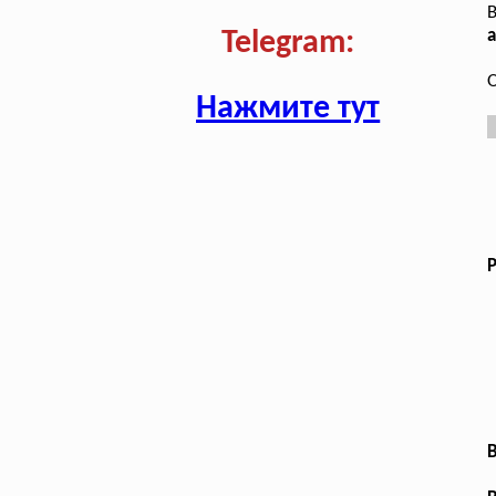
В
а
Telegram:
О
Нажмите тут
В