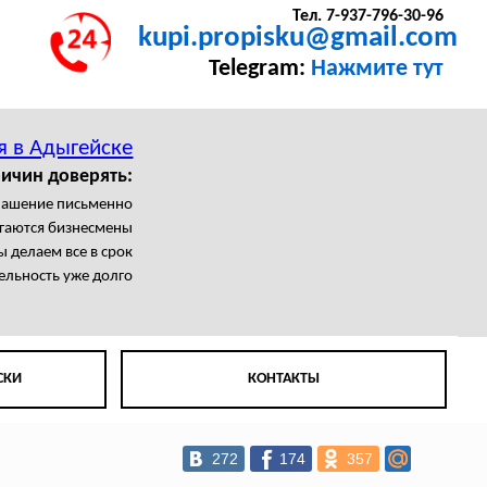
Тел. 7-937-796-30-96
kupi.propisku@gmail.com
Telegram:
Нажмите тут
я в Адыгейске
ричин доверять:
лашение письменно
агаются бизнесмены
 делаем все в срок
ельность уже долго
СКИ
КОНТАКТЫ
272
174
357